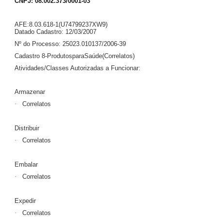
CNPJ: 08.002.373/0001-03
AFE:8.03.618-1(U74799237XW9)
Datado Cadastro: 12/03/2007
Nº do Processo: 25023.010137/2006-39
Cadastro 8-ProdutosparaSaúde(Correlatos)
Atividades/Classes Autorizadas a Funcionar:
Armazenar
·
Correlatos
Distribuir
·
Correlatos
Embalar
·
Correlatos
Expedir
·
Correlatos