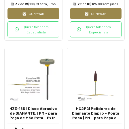
3
x de
R$106,67
sem juros
2
x de
R$125,00
sem juros
COMPRAR
COMPRAR
Quero falar com
Quero falar com
Especialista
Especialista
HZ3-16D | Disco Abrasivo
HC2PG| Polidores de
de DIAMANTE. | PM - para
Diamante Diapro - Ponta
Peça de Mão Reta - Extra
Rosa | PM - para Peça de
Oral.
Mão Reta - Extra Oral.