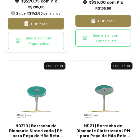
R$270,75
com
Pix
R$95,00
com
Pix
R$285,00
R$100,00
2
x de
R$142,50
sem juros
COMPRAR
COMPRAR
Quero falar com
Quero falar com
Especialista
Especialista
ESGOTADO
ESGOTADO
HDZ1D | Borracha de
HDZ1 | Borracha de
Diamante Sinterizado | PM
Diamante Sinterizado | PM
- para Peça de Mão Reta -
- para Peça de Mão Reta -