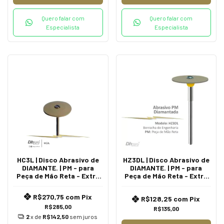
Quero falar com
Quero falar com
Especialista
Especialista
HC3L | Disco Abrasivo de
HZ3DL | Disco Abrasivo de
DIAMANTE. | PM - para
DIAMANTE. | PM - para
Peça de Mão Reta - Extra
Peça de Mão Reta - Extra
Oral.
Oral.
R$270,75
com
Pix
R$128,25
com
Pix
R$285,00
R$135,00
2
x de
R$142,50
sem juros