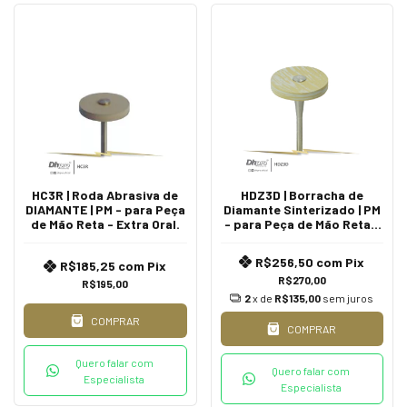
HC3R | Roda Abrasiva de
HDZ3D | Borracha de
DIAMANTE | PM - para Peça
Diamante Sinterizado | PM
de Mão Reta - Extra Oral.
- para Peça de Mão Reta -
Extra Oral.
R$256,50
com
Pix
R$185,25
com
Pix
R$270,00
R$195,00
2
x de
R$135,00
sem juros
COMPRAR
COMPRAR
Quero falar com
Quero falar com
Especialista
Especialista