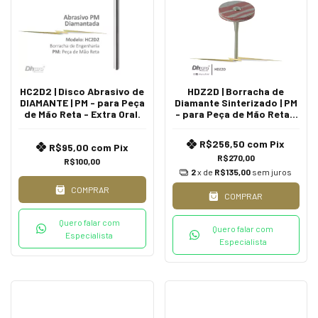
HC2D2 | Disco Abrasivo de
HDZ2D | Borracha de
DIAMANTE | PM - para Peça
Diamante Sinterizado | PM
de Mão Reta - Extra Oral.
- para Peça de Mão Reta -
Extra Oral.
R$256,50
com
Pix
R$95,00
com
Pix
R$270,00
R$100,00
2
x de
R$135,00
sem juros
COMPRAR
COMPRAR
Quero falar com
Quero falar com
Especialista
Especialista