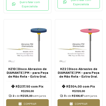
Quero falar com
Especialista
Especialista
HZ1D | Disco Abrasivo de
HZ2 | Disco Abrasivo de
DIAMANTE | PM - para Peça
DIAMANTE | PM - para Peça
de Mão Reta - Extra Oral.
de Mão Reta - Extra Oral.
R$237,50
com
Pix
R$304,00
com
Pix
R$250,00
R$320,00
2
x de
R$125,00
sem juros
3
x de
R$106,67
sem juros
COMPRAR
COMPRAR