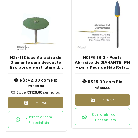
HZr-1 | Disco Abrasivo de
HC1PG | BIG - Ponta
Diamante para desgaste
Abrasivo de DIAMANTE | PM
liso bordo e estrutura de
- para Peça de Mão Reta -
Zirconia, Alumina e
Extra Oral.
Cerâmica | PM - Peça de
R$342,00
com
Pix
R$95,00
com
Pix
Mão - Extra Oral
R$360,00
R$100,00
3
x de
R$120,00
sem juros
COMPRAR
COMPRAR
Quero falar com
Quero falar com
Especialista
Especialista