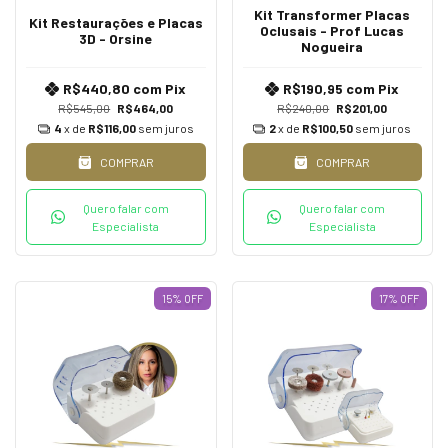
Kit Transformer Placas
Kit Restaurações e Placas
Oclusais - Prof Lucas
3D - Orsine
Nogueira
R$440,80
com
Pix
R$190,95
com
Pix
R$545,00
R$464,00
R$240,00
R$201,00
4
x de
R$116,00
sem juros
2
x de
R$100,50
sem juros
COMPRAR
COMPRAR
Quero falar com
Quero falar com
Especialista
Especialista
15
%
OFF
17
%
OFF