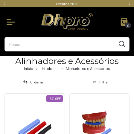
Eventos 2026
0
Alinhadores e Acessórios
Início
Ortodontia
Alinhadores e Acessórios
Ordenar
Filtrar
15
%
OFF