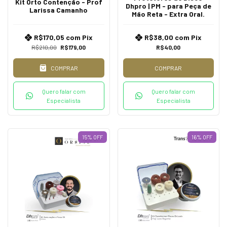
Kit Orto Contenção - Prof
Dhpro | PM - para Peça de
Larissa Camanho
Mão Reta - Extra Oral.
R$170,05
com
Pix
R$38,00
com
Pix
R$210,00
R$179,00
R$40,00
COMPRAR
COMPRAR
Quero falar com
Quero falar com
Especialista
Especialista
15
%
OFF
16
%
OFF