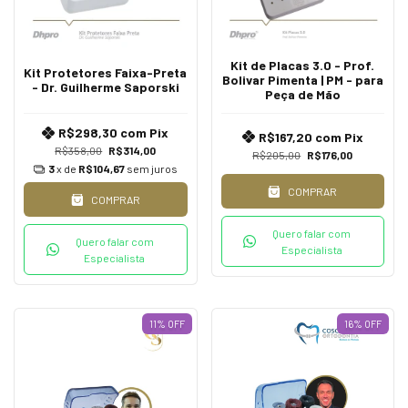
Kit de Placas 3.0 - Prof.
Kit Protetores Faixa-Preta
Bolivar Pimenta | PM - para
- Dr. Guilherme Saporski
Peça de Mão
R$298,30
com
Pix
R$167,20
com
Pix
R$358,00
R$314,00
R$205,00
R$176,00
3
x de
R$104,67
sem juros
COMPRAR
COMPRAR
Quero falar com
Quero falar com
Especialista
Especialista
11
%
OFF
16
%
OFF