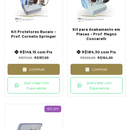
Kit para Acabamento em
Kit Protetores Bucais -
Placas - Prof. Magno
Prof. Cornelis Springer
Coscarelli
R$149,15
com
Pix
R$184,30
com
Pix
R$177,00
R$157,00
R$230,00
R$194,00
COMPRAR
COMPRAR
Quero falar com
Quero falar com
Especialista
Especialista
18
%
OFF