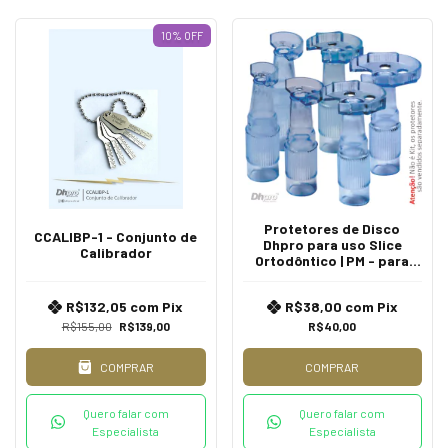
10
%
OFF
Protetores de Disco
CCALIBP-1 - Conjunto de
Dhpro para uso Slice
Calibrador
Ortodôntico | PM - para
Peça de Mão Reta
R$132,05
com
Pix
R$38,00
com
Pix
R$155,00
R$139,00
R$40,00
COMPRAR
COMPRAR
Quero falar com
Quero falar com
Especialista
Especialista