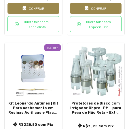
COMPRAR
COMPRAR
Quero falar com
Quero falar com
Especialista
Especialista
15
%
OFF
Kit Leonardo Antunes | Kit
Protetores de Disco com
Para acabamento em
Irrigador Dhpro | PM - para
Resinas Acrilicas e Placas
Peça de Mão Reta - Extra
de Acetato | PM - para
Oral.
Peça de Mão
R$229,90
com
Pix
R$71,25
com
Pix