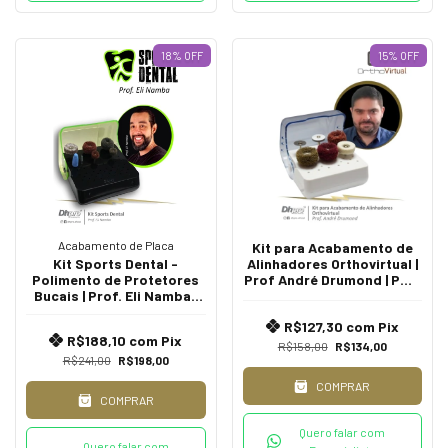
18
%
OFF
15
%
OFF
Acabamento de Placa
Kit para Acabamento de
Kit Sports Dental -
Alinhadores Orthovirtual |
Polimento de Protetores
Prof André Drumond | PM -
Bucais | Prof. Eli Namba |
para Peça de Mão
Extra Oral | PM - para Peça
R$127,30
com
Pix
de Mão
R$188,10
com
Pix
R$158,00
R$134,00
R$241,00
R$198,00
COMPRAR
COMPRAR
Quero falar com
Quero falar com