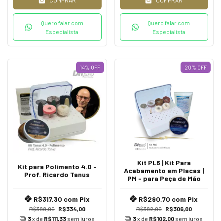
COMPRAR
COMPRAR
Quero falar com
Quero falar com
Especialista
Especialista
14
%
OFF
20
%
OFF
Kit PL6 | Kit Para
Kit para Polimento 4.0 -
Acabamento em Placas |
Prof. Ricardo Tanus
PM - para Peça de Mão
R$317,30
com
Pix
R$290,70
com
Pix
R$388,00
R$334,00
R$382,00
R$306,00
3
x de
R$111,33
sem juros
3
x de
R$102,00
sem juros