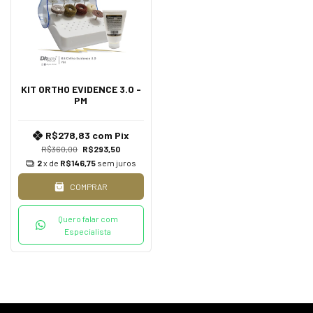
KIT ORTHO EVIDENCE 3.0 -
PM
R$278,83
com
Pix
R$360,00
R$293,50
2
x de
R$146,75
sem juros
COMPRAR
Quero falar com
Especialista