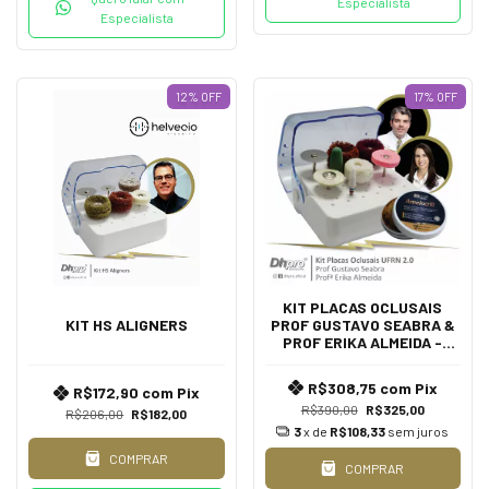
Especialista
Especialista
12
%
OFF
17
%
OFF
KIT PLACAS OCLUSAIS
KIT HS ALIGNERS
PROF GUSTAVO SEABRA &
PROF ERIKA ALMEIDA -
UFRN 2.0
R$308,75
com
Pix
R$172,90
com
Pix
R$390,00
R$325,00
R$206,00
R$182,00
3
x de
R$108,33
sem juros
COMPRAR
COMPRAR