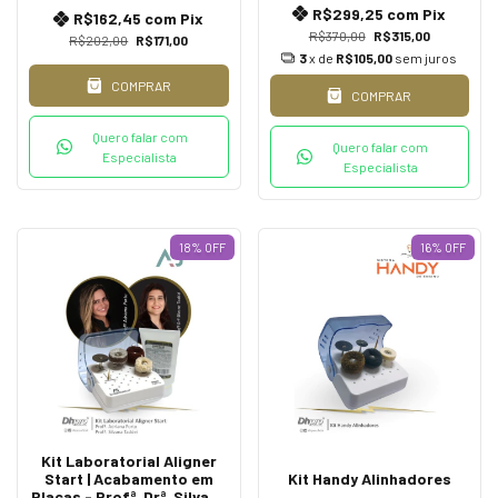
R$299,25
com
Pix
R$162,45
com
Pix
R$370,00
R$315,00
R$202,00
R$171,00
3
x de
R$105,00
sem juros
COMPRAR
COMPRAR
Quero falar com
Quero falar com
Especialista
Especialista
18
%
OFF
16
%
OFF
Kit Laboratorial Aligner
Start | Acabamento em
Kit Handy Alinhadores
Placas - Profª. Drª. Silvana