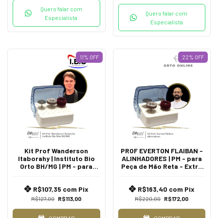
Quero falar com
Quero falar com
Especialista
Especialista
11
%
OFF
22
%
OFF
Kit Prof Wanderson
PROF EVERTON FLAIBAN -
Itaborahy | Instituto Bio
ALINHADORES | PM - para
Orto BH/MG | PM - para
Peça de Mão Reta - Extra
Peça de Mão
Oral.
R$107,35
com
Pix
R$163,40
com
Pix
R$127,00
R$113,00
R$220,00
R$172,00