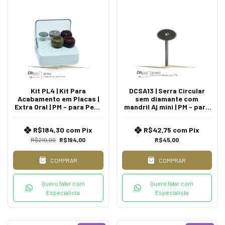
Kit PL4 | Kit Para
DCSA13 | Serra Circular
Acabamento em Placas |
sem diamante com
Extra Oral | PM - para Peça
mandril Aj mini | PM - para
de Mão
Peça de Mão Reta - Extra
Oral.
R$184,30
com
Pix
R$42,75
com
Pix
R$210,00
R$194,00
R$45,00
COMPRAR
COMPRAR
Quero falar com
Quero falar com
Especialista
Especialista