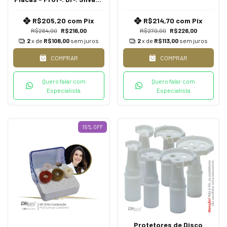
Taddei e Profª. Adriana
Porto | Extra Oral | PM -
R$205,20
com
Pix
R$214,70
com
Pix
para Peça de Mão
R$264,00
R$216,00
R$270,00
R$226,00
2
x de
R$108,00
sem juros
2
x de
R$113,00
sem juros
COMPRAR
COMPRAR
Quero falar com
Quero falar com
Especialista
Especialista
15
%
OFF
Protetores de Disco