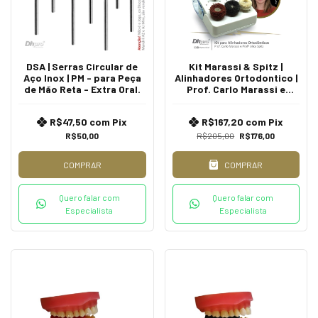
DSA | Serras Circular de
Kit Marassi & Spitz |
Aço Inox | PM - para Peça
Alinhadores Ortodontico |
de Mão Reta - Extra Oral.
Prof. Carlo Marassi e
Profª. Alice Spitz | PM -
para Peça de Mão
R$47,50
com
Pix
R$167,20
com
Pix
R$50,00
R$205,00
R$176,00
COMPRAR
COMPRAR
Quero falar com
Quero falar com
Especialista
Especialista