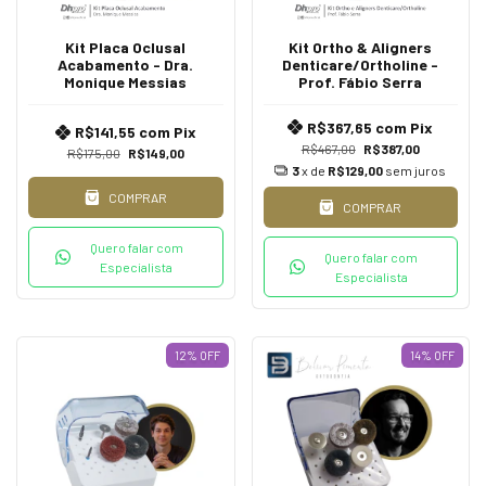
Kit Placa Oclusal
Kit Ortho & Aligners
Acabamento - Dra.
Denticare/Ortholine -
Monique Messias
Prof. Fábio Serra
R$367,65
com
Pix
R$141,55
com
Pix
R$467,00
R$387,00
R$175,00
R$149,00
3
x de
R$129,00
sem juros
COMPRAR
COMPRAR
Quero falar com
Quero falar com
Especialista
Especialista
12
%
OFF
14
%
OFF