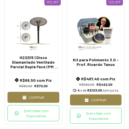
13
%
OFF
12
%
OFF
H22D15 | Disco
Kit para Polimento 3.0 -
Diamantado Ventilado
Prof. Ricardo Tanus
Parcial Dupla Face | PM -
para Peça de Mão Reta -
Extra Oral.
R$467,40
com
Pix
R$66,50
com
Pix
R$560,00
R$492,00
R$80,00
R$70,00
4
x de
R$123,00
sem juros
COMPRAR
COMPRAR
Quero falar com
Quero falar com
Especialista
Especialista