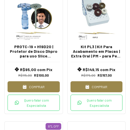
PROTC-19 + H19D20 |
Kit PL3 | Kit Para
Protetor de Disco Dhpro
Acabamento em Placas |
para uso Slice
Extra Oral | PM - para Peça
Ortodôntico | PM - para
de Mão
Peça de Mão Reta
R$95,00
com
Pix
R$149,15
com
Pix
R$115,00
R$100,00
R$175,00
R$157,00
COMPRAR
COMPRAR
Quero falar com
Quero falar com
Especialista
Especialista
8
%
OFF