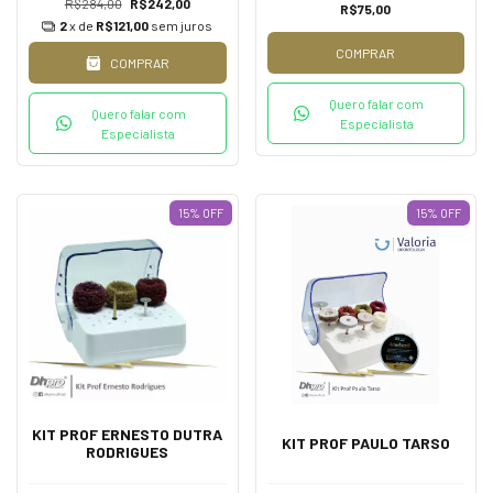
R$284,00
R$242,00
R$75,00
2
x de
R$121,00
sem juros
COMPRAR
COMPRAR
Quero falar com
Quero falar com
Especialista
Especialista
15
%
OFF
15
%
OFF
KIT PROF ERNESTO DUTRA
KIT PROF PAULO TARSO
RODRIGUES