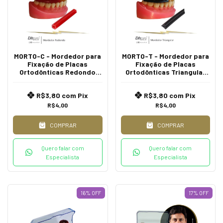
MORTO-C - Mordedor para
MORTO-T - Mordedor para
Fixação de Placas
Fixação de Placas
Ortodônticas Redondo
Ortodônticas Triangular
Flexível - Intra Oral.
Rígido - Intra Oral.
R$3,80
com
Pix
R$3,80
com
Pix
R$4,00
R$4,00
COMPRAR
COMPRAR
Quero falar com
Quero falar com
Especialista
Especialista
16
%
OFF
17
%
OFF