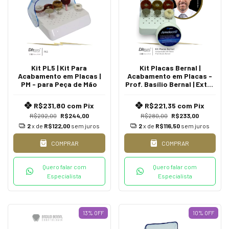
Kit PL5 | Kit Para
Kit Placas Bernal |
Acabamento em Placas |
Acabamento em Placas -
PM - para Peça de Mão
Prof. Basílio Bernal | Extra
Oral | PM - para Peça de
Mão
R$231,80
com
Pix
R$221,35
com
Pix
R$292,00
R$244,00
R$280,00
R$233,00
2
x de
R$122,00
sem juros
2
x de
R$116,50
sem juros
COMPRAR
COMPRAR
Quero falar com
Quero falar com
Especialista
Especialista
13
%
OFF
10
%
OFF