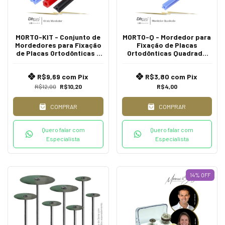
MORTO-KIT - Conjunto de
MORTO-Q - Mordedor para
Mordedores para Fixação
Fixação de Placas
de Placas Ortodônticas -
Ortodônticas Quadrado
Intra Oral | CA - Contra
Médio - Intra Oral.
Ângulo
R$9,69
com
Pix
R$3,80
com
Pix
R$12,00
R$10,20
R$4,00
COMPRAR
COMPRAR
Quero falar com
Quero falar com
Especialista
Especialista
14
%
OFF