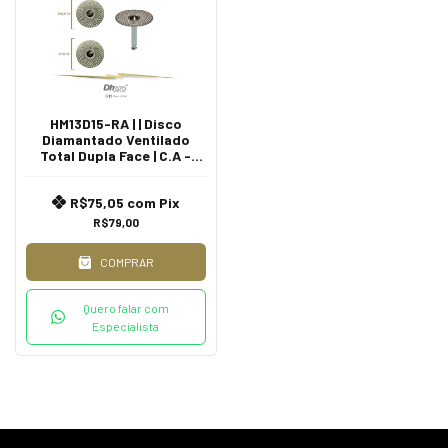
HM13D15-RA | | Disco
Diamantado Ventilado
Total Dupla Face | C.A -
para Peça de Contra
Angulo - Intra Oral.
R$75,05
com
Pix
R$79,00
COMPRAR
Quero falar com
Especialista