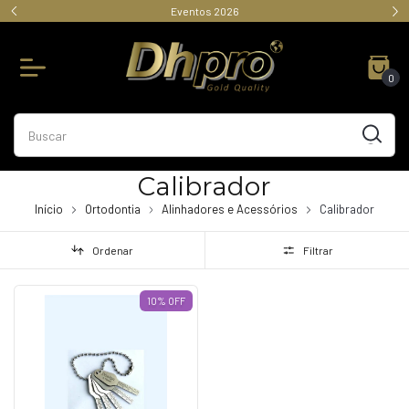
Eventos 2026
0
Calibrador
Início
Ortodontia
Alinhadores e Acessórios
Calibrador
Ordenar
Filtrar
10
%
OFF