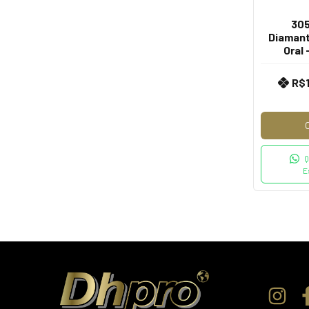
305
Diamanta
Oral 
R$
Q
E