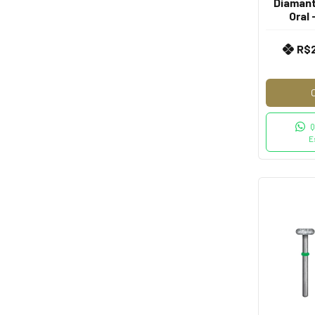
Diamanta
Oral 
R$
Q
E