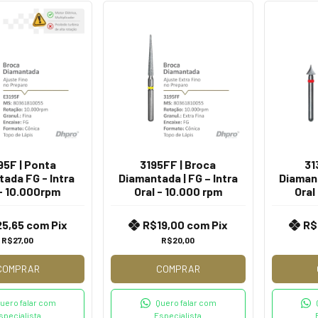
95F | Ponta
3195FF | Broca
31
ada FG - Intra
Diamantada | FG – Intra
Diamant
 - 10.000rpm
Oral - 10.000 rpm
Oral
25,65
com
Pix
R$19,00
com
Pix
R$
R$27,00
R$20,00
COMPRAR
COMPRAR
uero falar com
Quero falar com
specialista
Especialista