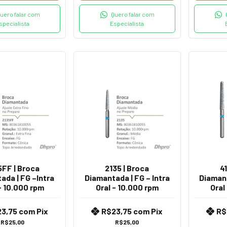
uero falar com
Quero falar com
specialista
Especialista
5FF | Broca
2135 | Broca
4
ada | FG –Intra
Diamantada | FG – Intra
Diamant
- 10.000 rpm
Oral - 10.000 rpm
Oral
23,75
com
Pix
R$23,75
com
Pix
R$
R$25,00
R$25,00