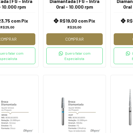
da | FG – Intra
Diamantada | FG – Intra
Diamant
- 10.000 rpm
Oral - 10.000 rpm
Oral
23,75
com
Pix
R$19,00
com
Pix
R$
R$25,00
R$20,00
COMPRAR
COMPRAR
uero falar com
Quero falar com
specialista
Especialista