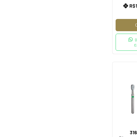
R$
Q
E
316