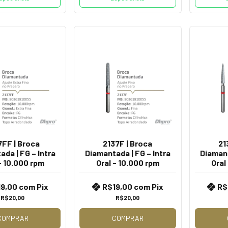
7FF | Broca
2137F | Broca
21
da | FG – Intra
Diamantada | FG – Intra
Diamant
- 10.000 rpm
Oral - 10.000 rpm
Oral
19,00
com
Pix
R$19,00
com
Pix
R$
R$20,00
R$20,00
COMPRAR
COMPRAR