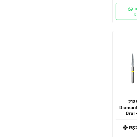
Q
E
213
Diamant
Oral 
R$