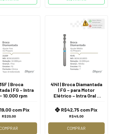
35F | Broca
4141 | Broca Diamantada
ada | FG – Intra
| FG – para Motor
 - 10.000 rpm
Elétrico – Intra Oral -
10.000 rpm
19,00
com
Pix
R$42,75
com
Pix
R$20,00
R$45,00
COMPRAR
COMPRAR