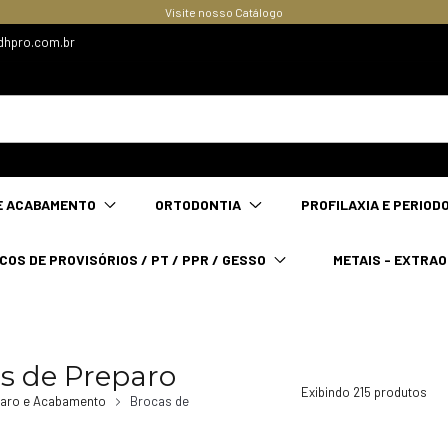
Visite nosso Catálogo
dhpro.com.br
E ACABAMENTO
ORTODONTIA
PROFILAXIA E PERIOD
COS DE PROVISÓRIOS / PT / PPR / GESSO
METAIS - EXTRA
s de Preparo
Exibindo 215 produtos
paro e Acabamento
Brocas de