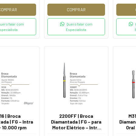
COMPRAR
COMPRAR
uero falar com
Quero falar com
specialista
Especialista
16 | Broca
2200FF | Broca
M31
da | FG – Intra
Diamantada | FG – para
Diamant
- 10.000 rpm
Motor Elétrico – Intra
Oral
Oral - 10.000 rpm