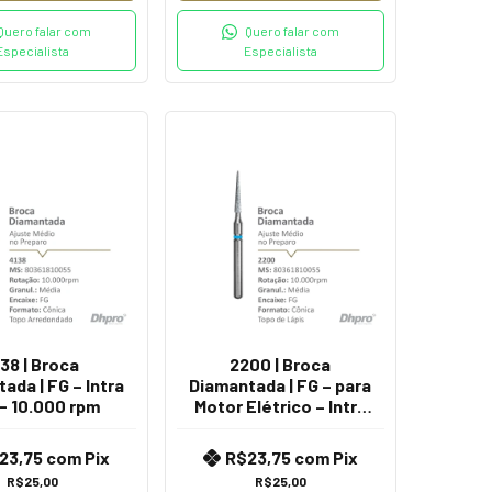
Quero falar com
Quero falar com
Especialista
Especialista
138 | Broca
2200 | Broca
ada | FG – Intra
Diamantada | FG – para
 - 10.000 rpm
Motor Elétrico – Intra
Oral - 10.000 rpm
23,75
com
Pix
R$23,75
com
Pix
R$25,00
R$25,00