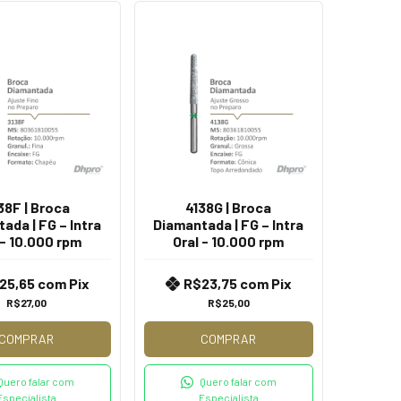
38F | Broca
4138G | Broca
ada | FG – Intra
Diamantada | FG – Intra
 - 10.000 rpm
Oral - 10.000 rpm
25,65
com
Pix
R$23,75
com
Pix
R$27,00
R$25,00
COMPRAR
COMPRAR
Quero falar com
Quero falar com
Especialista
Especialista