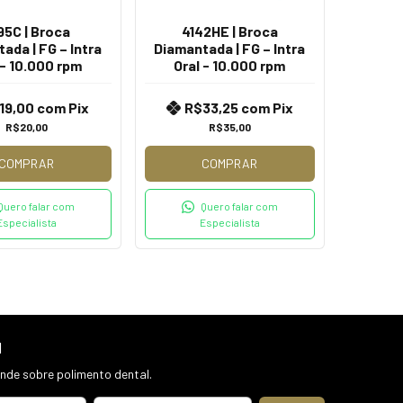
95C | Broca
4142HE | Broca
ada | FG – Intra
Diamantada | FG – Intra
 - 10.000 rpm
Oral - 10.000 rpm
19,00
com
Pix
R$33,25
com
Pix
R$20,00
R$35,00
COMPRAR
COMPRAR
Quero falar com
Quero falar com
Especialista
Especialista
l
de sobre polimento dental.