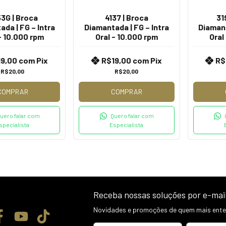
3G | Broca
4137 | Broca
31
da | FG – Intra
Diamantada | FG – Intra
Diamant
- 10.000 rpm
Oral - 10.000 rpm
Oral
19,00
com
Pix
R$19,00
com
Pix
R$
R$20,00
R$20,00
COMPRAR
COMPRAR
uero falar com
Quero falar com
specialista
Especialista
Receba nossas soluções por e-mai
Novidades e promoções de quem mais enten