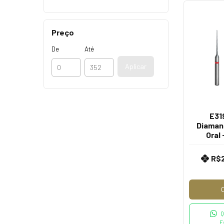
Preço
De
Até
Aplicar
E31
Diamant
Oral
R$
Q
E