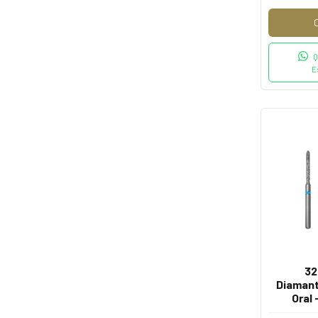
Q
E
32
Diamanta
Oral 