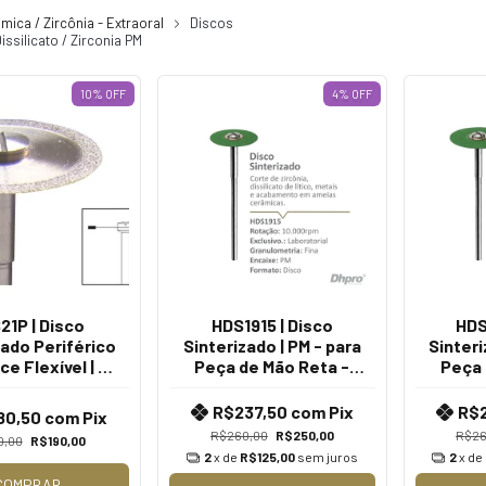
mica / Zircônia - Extraoral
Discos
issilicato / Zirconia PM
10
%
OFF
4
%
OFF
21P | Disco
HDS1915 | Disco
HDS
zado Periférico
Sinterizado | PM - para
Sinteri
ce Flexível | PM
Peça de Mão Reta -
Peça 
a Peça de Mão
Extra Oral.
E
- Extra Oral
R$237,50
com
Pix
R$
80,50
com
Pix
R$260,00
R$250,00
R$26
0,00
R$190,00
2
x de
R$125,00
sem juros
2
x de
COMPRAR