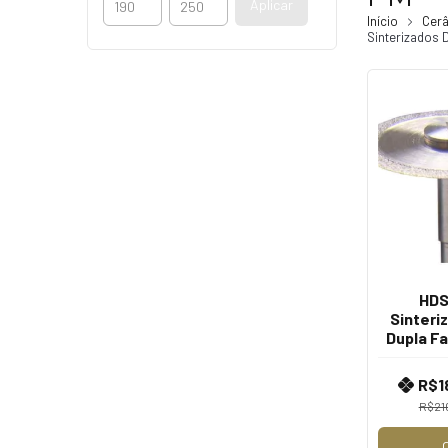
Aplicar
Início
Cerâ
Sinterizados D
HDS
Sinteri
Dupla Fa
- par
Reta 
R$1
R$21