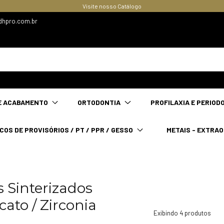
Visite nosso Catálogo
dhpro.com.br
E ACABAMENTO
ORTODONTIA
PROFILAXIA E PERIOD
COS DE PROVISÓRIOS / PT / PPR / GESSO
METAIS - EXTRA
s Sinterizados
icato / Zirconia
Exibindo 4 produtos