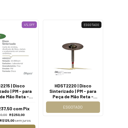
4
%
OFF
ESGOTADO
2215 | Disco
HDST2220 | Disco
zado | PM - para
Sinterizado | PM - para
de Mão Reta -
Peça de Mão Reta -
xtra Oral.
Extra Oral.
ESGOTADO
237,50
com
Pix
0,00
R$250,00
R$125,00
sem juros