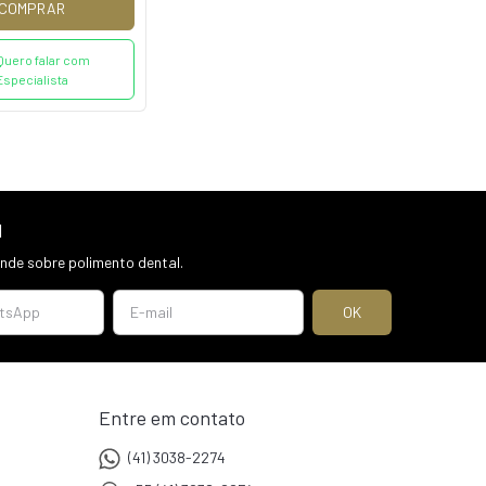
COMPRAR
Quero falar com
Especialista
l
de sobre polimento dental.
Entre em contato
(41) 3038-2274