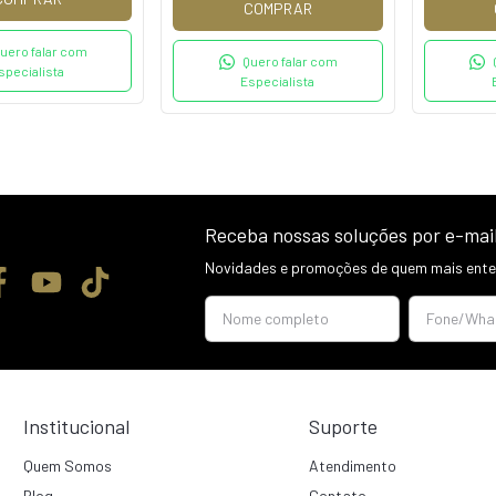
COMPRAR
uero falar com
Quero falar com
specialista
Especialista
Receba nossas soluções por e-mai
Novidades e promoções de quem mais enten
Institucional
Suporte
Quem Somos
Atendimento
Blog
Contato