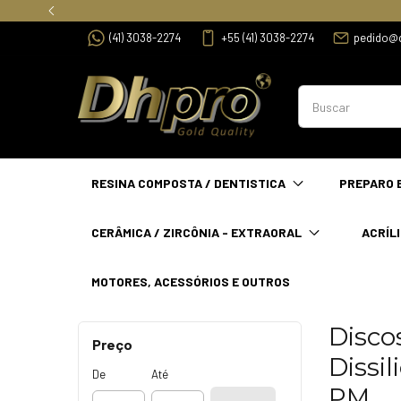
(41) 3038-2274
+55 (41) 3038-2274
pedido@
RESINA COMPOSTA / DENTISTICA
PREPARO 
CERÂMICA / ZIRCÔNIA - EXTRAORAL
ACRÍLI
MOTORES, ACESSÓRIOS E OUTROS
Disco
Preço
Dissil
De
Até
PM