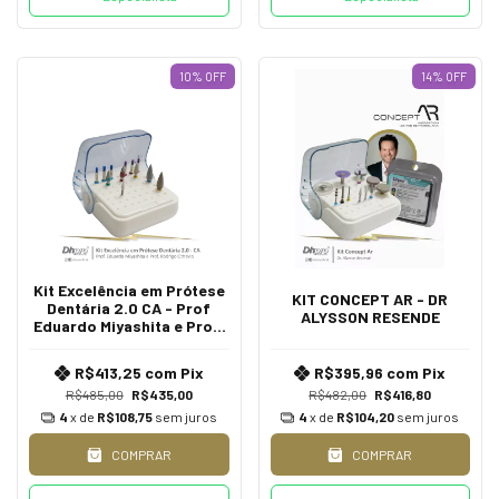
10
%
OFF
14
%
OFF
Kit Excelência em Prótese
KIT CONCEPT AR - DR
Dentária 2.0 CA - Prof
ALYSSON RESENDE
Eduardo Miyashita e Prof.
Rodrigo Othavio
R$413,25
com
Pix
R$395,96
com
Pix
R$485,00
R$435,00
R$482,00
R$416,80
4
x de
R$108,75
sem juros
4
x de
R$104,20
sem juros
COMPRAR
COMPRAR