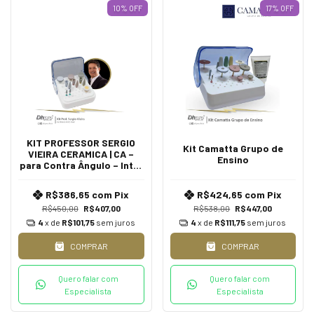
10
%
OFF
17
%
OFF
KIT PROFESSOR SERGIO
Kit Camatta Grupo de
VIEIRA CERAMICA | CA –
Ensino
para Contra Ângulo – Intra
Oral | CA - Contra Ângulo
R$386,65
com
Pix
R$424,65
com
Pix
R$450,00
R$407,00
R$538,00
R$447,00
4
x de
R$101,75
sem juros
4
x de
R$111,75
sem juros
COMPRAR
COMPRAR
Quero falar com
Quero falar com
Especialista
Especialista