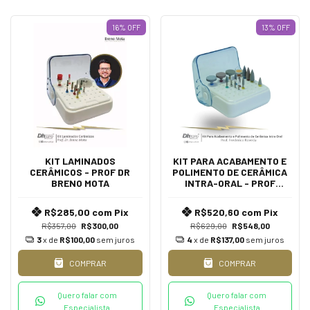
16
%
OFF
13
%
OFF
KIT LAMINADOS
KIT PARA ACABAMENTO E
CERÂMICOS - PROF DR
POLIMENTO DE CERÂMICA
BRENO MOTA
INTRA-ORAL - PROF
FREDERICO ROVEDA
R$285,00
com
Pix
R$520,60
com
Pix
R$357,00
R$300,00
R$629,00
R$548,00
3
x de
R$100,00
sem juros
4
x de
R$137,00
sem juros
COMPRAR
COMPRAR
Quero falar com
Quero falar com
Especialista
Especialista