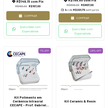
R$766,65
com
Pix
R$149,15
com
Pix
R$898,00
R$807,00
R$183,00
R$157,00
4
x de
R$201,75
sem juros
COMPRAR
COMPRAR
Quero falar com
Quero falar com
Especialista
Especialista
7
%
OFF
29
%
OFF
Kit Polimento em
Cerâmica Intraoral
Kit Ceramic & Resin
CECAPE - Prof. Gabriel