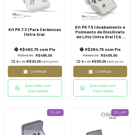
Kit PK 7.5 | Acabamento e
Kit PK 7.3 | Para Cerâmicas
Polimento de Dissilicato
| Intra Oral.
de Lítio | Intra Oral | CA -
Contra Ângulo
R$460,75
com
Pix
R$384,75
com
Pix
R$540,00
R$485,00
R$465,00
R$405,00
4
x de
R$121,25
sem juros
4
x de
R$101,25
sem juros
COMPRAR
COMPRAR
Quero falar com
Quero falar com
Especialista
Especialista
11
%
OFF
12
%
OFF