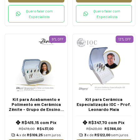
Quero falar com
Quero falar com
Especialista
Especialista
9
%
OFF
13
%
OFF
Kit para Acabamento e
Kit para Cerâmica
Polimento em Cerâmica
Especialização IOC - Prof.
Zênite - Grupo de Ensino /
Leonardo Maia
Prof. Roberta Pereira e
Hercules Camatta
R$415,15
com
Pix
R$347,70
com
Pix
R$478,00
R$437,00
R$423,00
R$366,00
4
x de
R$109,25
sem juros
3
x de
R$122,00
sem juros