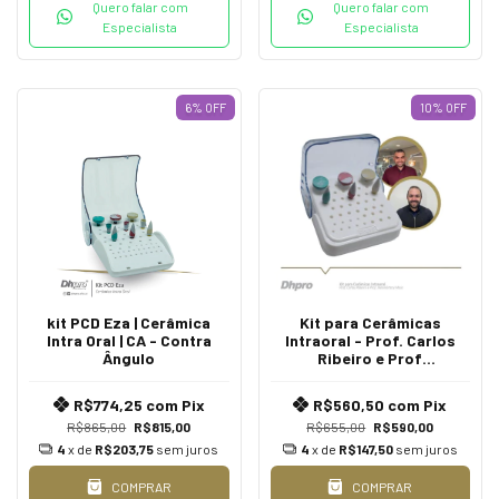
Quero falar com
Quero falar com
Especialista
Especialista
6
%
OFF
10
%
OFF
kit PCD Eza | Cerâmica
Kit para Cerâmicas
Intra Oral | CA - Contra
Intraoral - Prof. Carlos
Ângulo
Ribeiro e Prof
JHENIKARTERY MAIA
R$774,25
com
Pix
R$560,50
com
Pix
R$865,00
R$815,00
R$655,00
R$590,00
4
x de
R$203,75
sem juros
4
x de
R$147,50
sem juros
COMPRAR
COMPRAR