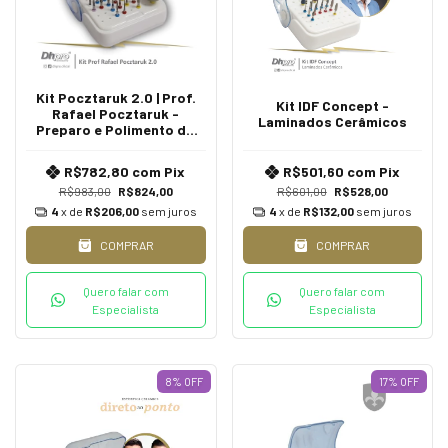
Kit Pocztaruk 2.0 | Prof.
Kit IDF Concept -
Rafael Pocztaruk -
Laminados Cerâmicos
Preparo e Polimento do
Preparo | Intra Oral | CA -
Contra Ângulo
R$782,80
com
Pix
R$501,60
com
Pix
R$983,00
R$824,00
R$601,00
R$528,00
4
x de
R$206,00
sem juros
4
x de
R$132,00
sem juros
COMPRAR
COMPRAR
Quero falar com
Quero falar com
Especialista
Especialista
8
%
OFF
17
%
OFF