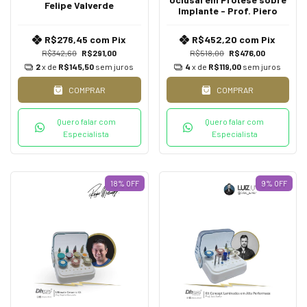
Felipe Valverde
Implante - Prof. Piero
R$276,45
com
Pix
R$452,20
com
Pix
R$342,60
R$291,00
R$518,00
R$476,00
2
x de
R$145,50
sem juros
4
x de
R$119,00
sem juros
COMPRAR
COMPRAR
Quero falar com
Quero falar com
Especialista
Especialista
18
%
OFF
9
%
OFF