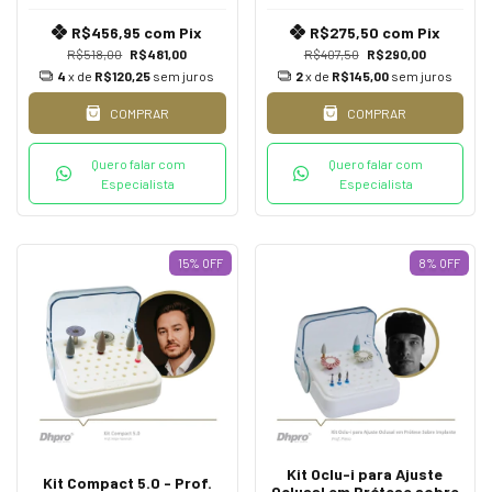
Muniz e Prof. Roberta
Pereira
R$456,95
com
Pix
R$275,50
com
Pix
R$518,00
R$481,00
R$407,50
R$290,00
4
x de
R$120,25
sem juros
2
x de
R$145,00
sem juros
COMPRAR
COMPRAR
Quero falar com
Quero falar com
Especialista
Especialista
15
%
OFF
8
%
OFF
Kit Oclu-i para Ajuste
Kit Compact 5.0 - Prof.
Oclusal em Prótese sobre