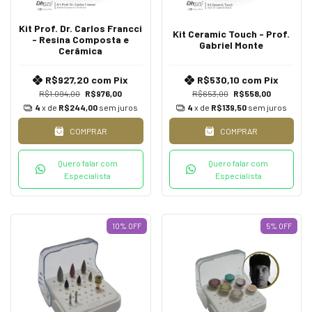
Kit Prof. Dr. Carlos Francci
Kit Ceramic Touch - Prof.
- Resina Composta e
Gabriel Monte
Cerâmica
R$927,20
com
Pix
R$530,10
com
Pix
R$1.094,00
R$976,00
R$653,00
R$558,00
4
x de
R$244,00
sem juros
4
x de
R$139,50
sem juros
COMPRAR
COMPRAR
Quero falar com
Quero falar com
Especialista
Especialista
10
%
OFF
5
%
OFF