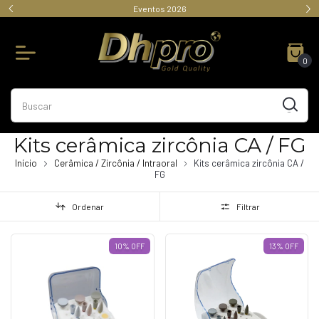
Eventos 2026
0
Kits cerâmica zircônia CA / FG
Início
Cerâmica / Zircônia / Intraoral
Kits cerâmica zircônia CA /
FG
Ordenar
Filtrar
10
%
OFF
13
%
OFF