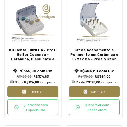
Kit Dental Guru CA / Prof.
Kit de Acabamento e
Heitor Cosenza -
Polimento em Cerâmica e
Cerâmica, Dissilicato e
E-Max CA - Prof. Victor
Zircônia | Intra Oral | CA -
Nastri 2.0
Contra Ângulo
R$355,90
com
Pix
R$364,80
com
Pix
R$400,00
R$374,63
R$430,00
R$384,00
3
x de
R$124,88
sem juros
3
x de
R$128,00
sem juros
COMPRAR
COMPRAR
Quero falar com
Quero falar com
Especialista
Especialista