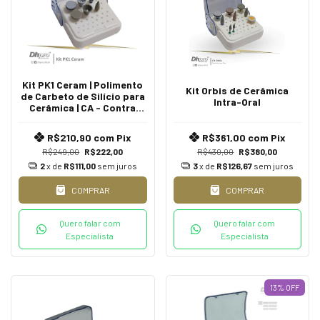
Kit PK1 Ceram | Polimento
Kit Orbis de Cerâmica
de Carbeto de Silício para
Intra-Oral
Cerâmica | CA - Contra
Ângulo
R$210,90
com
Pix
R$361,00
com
Pix
R$249,00
R$222,00
R$430,00
R$380,00
2
x de
R$111,00
sem juros
3
x de
R$126,67
sem juros
COMPRAR
COMPRAR
Quero falar com
Quero falar com
Especialista
Especialista
13
%
OFF