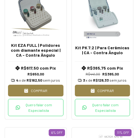
Kit EZA FULL | Polidores
Kit PK 7.2 | Para Cerâmicas
com diamante especial |
| CA - Contra Ângulo
CA - Contra Ângulo
R$617,50
com
Pix
R$365,75
com
Pix
R$650,00
R$441,00
R$385,00
4
x de
R$162,50
sem juros
3
x de
R$128,33
sem juros
COMPRAR
COMPRAR
Quero falar com
Quero falar com
Especialista
Especialista
6
%
OFF
11
%
OFF