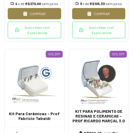
4
x de
R$270,00
sem juros
3
x de
R$105,33
sem juros
COMPRAR
COMPRAR
Quero falar com
Quero falar com
Especialista
Especialista
14
%
OFF
10
%
OFF
KIT PARA POLIMENTO DE
Kit Para Cerâmicas - Prof
RESINAS E CERAMICAS -
Fabricio Tabaldi
PROF RICARDO MARÇAL 3.0