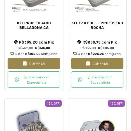
KIT PROF EDGARD
KIT EZA FULL - PROF PIERO
BELLADONA CA
ROCHA
R$395,20
com
Pix
R$859,75
com
Pix
R$462,00
R$416,00
R$955,00
R$905,00
4
x de
R$104,00
sem juros
4
x de
R$226,25
sem juros
COMPRAR
COMPRAR
Quero falar com
Quero falar com
Especialista
Especialista
16
%
OFF
12
%
OFF