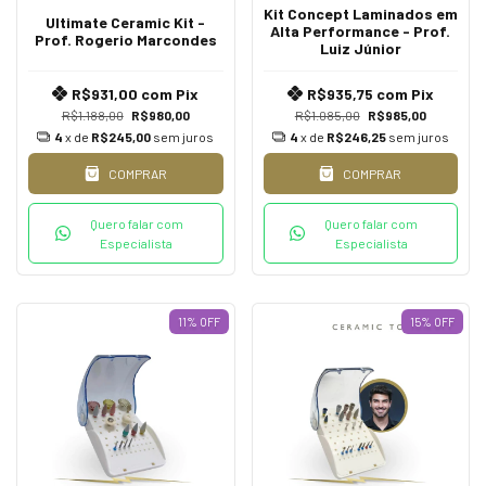
Kit Concept Laminados em
Ultimate Ceramic Kit -
Alta Performance - Prof.
Prof. Rogerio Marcondes
Luiz Júnior
R$931,00
com
Pix
R$935,75
com
Pix
R$1.188,00
R$980,00
R$1.085,00
R$985,00
4
x de
R$245,00
sem juros
4
x de
R$246,25
sem juros
COMPRAR
COMPRAR
Quero falar com
Quero falar com
Especialista
Especialista
11
%
OFF
15
%
OFF