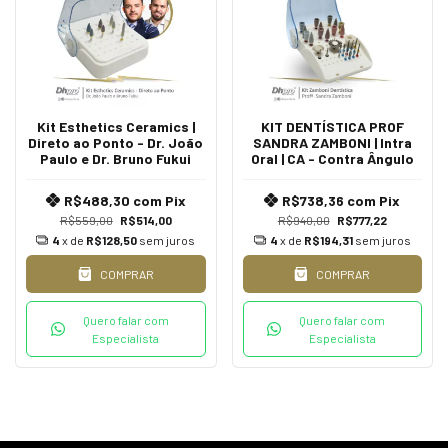
Kit Esthetics Ceramics |
KIT DENTÍSTICA PROF
Direto ao Ponto - Dr. João
SANDRA ZAMBONI | Intra
Paulo e Dr. Bruno Fukui
Oral | CA - Contra Ângulo
R$488,30
com
Pix
R$738,36
com
Pix
R$559,00
R$514,00
R$940,00
R$777,22
4
x de
R$128,50
sem juros
4
x de
R$194,31
sem juros
COMPRAR
COMPRAR
Quero falar com
Quero falar com
Especialista
Especialista