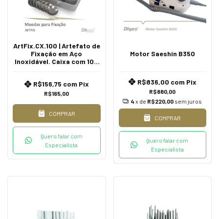
ArtFix.CX.100 | Artefato de
Fixação em Aço
Motor Saeshin B350
Inoxidável. Caixa com 100
unidades
R$836,00
com
Pix
R$156,75
com
Pix
R$880,00
R$165,00
4
x de
R$220,00
sem juros
COMPRAR
COMPRAR
Quero falar com
Quero falar com
Especialista
Especialista