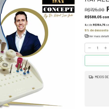
R$725,00
R$588,05
co
4
x de
R$154,75
se
5% de desconto
Ver mais detal
MEIOS DE