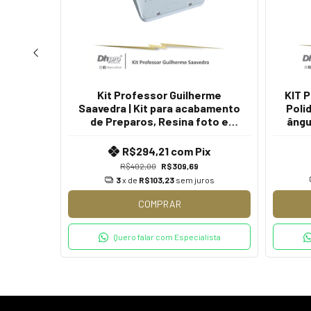
TO E
Kit Professor Guilherme
KIT P
ERGIO
Saavedra | Kit para acabamento
Poli
 Ângulo
de Preparos, Resina foto e
ângu
cerâmicas. | Intra Oral | CA -
Contra Ângulo
ix
R$294,21
com
Pix
R$402,00
R$309,69
ros
3
x de
R$103,23
sem juros
COMPRAR
lista
Quero falar com Especialista