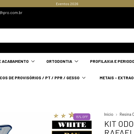
Eventos 2026
dhpro.com.br
E ACABAMENTO
ORTODONTIA
PROFILAXIA E PERIOD
COS DE PROVISÓRIOS / PT / PPR / GESSO
METAIS - EXTRA
Início
Resina 
15
%
OFF
KIT ODO
RAFAEL