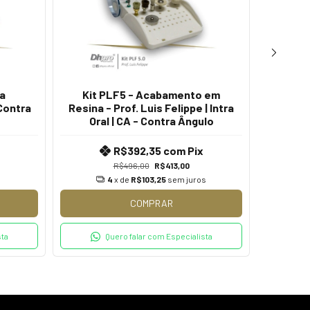
na
Kit PLF5 - Acabamento em
Kit 
 Contra
Resina - Prof. Luis Felippe | Intra
Salamon
Oral | CA - Contra Ângulo
R$392,35
com
Pix
R$496,00
R$413,00
s
4
x de
R$103,25
sem juros
COMPRAR
sta
Quero falar com Especialista