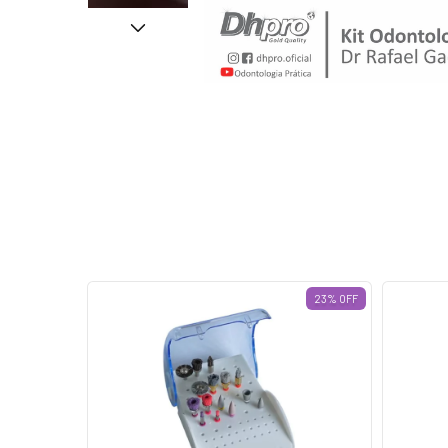
11
%
OFF
23
%
OFF