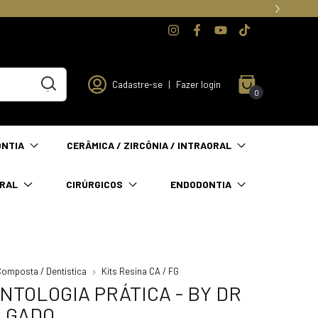
Cadastre-se
|
Fazer login
0
ONTIA
CERÂMICA / ZIRCÔNIA / INTRAORAL
ORAL
CIRÚRGICOS
ENDODONTIA
Composta / Dentistica
Kits Resina CA / FG
NTOLOGIA PRÁTICA - BY DR
 GADO