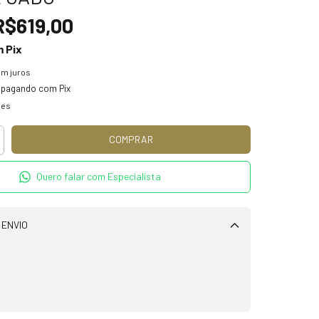
R$619,00
m
Pix
m juros
pagando com Pix
hes
Quero falar com Especialista
 ENVIO
Alterar CEP
CALCULAR