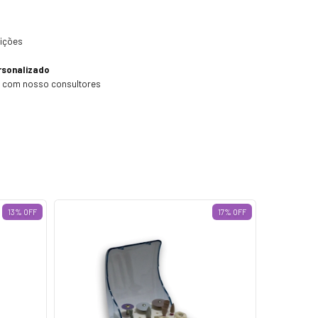
dições
rsonalizado
o com nosso consultores
13
%
OFF
17
%
OFF