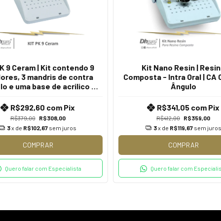
K 9 Ceram | Kit contendo 9
Kit Nano Resin | Resi
dores, 3 mandris de contra
Composta - Intra Oral | CA
lo e uma base de acrilico |
Ângulo
CA - Contra Ângulo
R$292,60
com
Pix
R$341,05
com
Pix
R$379,00
R$308,00
R$412,00
R$359,00
3
x de
R$102,67
sem juros
3
x de
R$119,67
sem juro
COMPRAR
COMPRAR
Quero falar com Especialista
Quero falar com Especiali