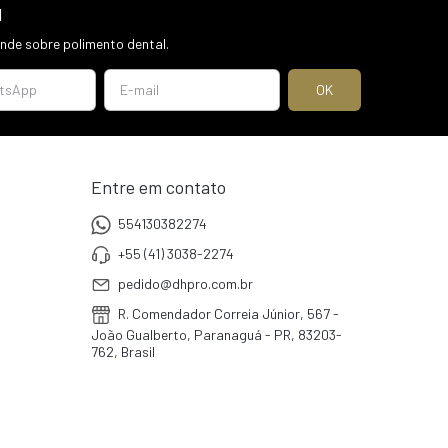
l
de sobre polimento dental.
Entre em contato
554130382274
+55 (41) 3038-2274
pedido@dhpro.com.br
R. Comendador Correia Júnior, 567 -
João Gualberto, Paranaguá - PR, 83203-
762, Brasil